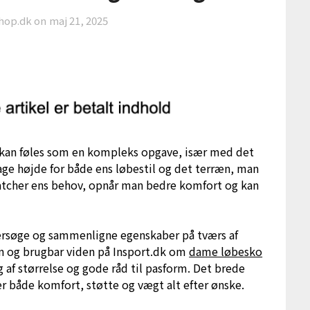
hop.dk on
maj 21, 2025
er kan føles som en kompleks opgave, især med det
tage højde for både ens løbestil og det terræn, man
matcher ens behov, opnår man bedre komfort og kan
dersøge og sammenligne egenskaber på tværs af
on og brugbar viden på Insport.dk om
dame løbesko
lg af størrelse og gode råd til pasform. Det brede
er både komfort, støtte og vægt alt efter ønske.