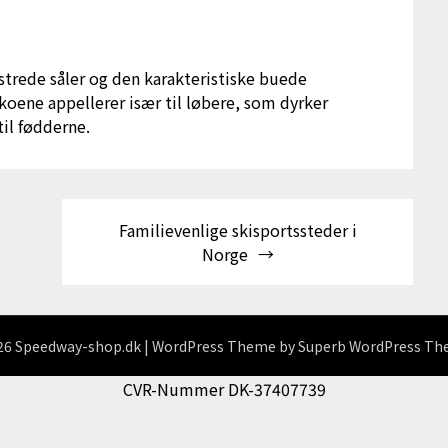
trede såler og den karakteristiske buede
Skoene appellerer især til løbere, som dyrker
til fødderne.
Familievenlige skisportssteder i
Norge
6 Speedway-shop.dk
| WordPress Theme by
Superb WordPress T
CVR-Nummer DK-37407739